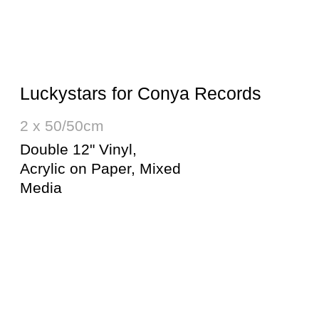
on Paper, Mixed Media
Luckystars for Lost My Dog
Records
2 x 50/50cm
Double 12" Vinyl,
Acrylic on Paper,
Mixed Media