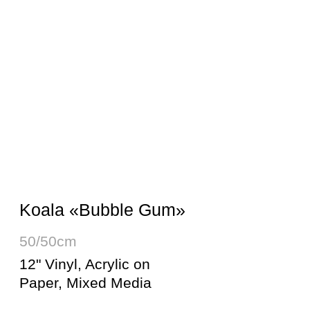
Space Manoeuvres «Zone Two»
50/50cm
12" Vinyl, Acrylic on
Paper, Mixed Media