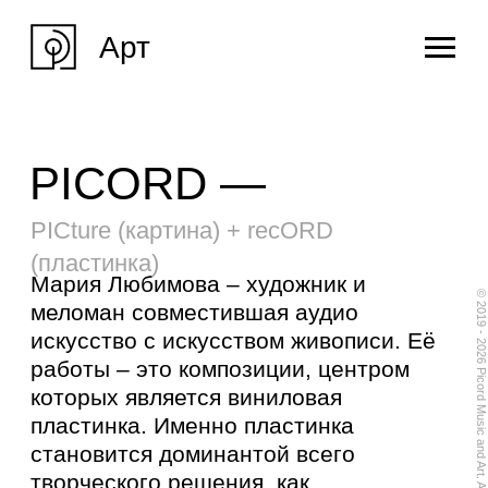
Арт
PICORD —
PICture (картина) + recORD
(пластинка)
Мария Любимова – художник и
меломан совместившая аудио
искусство с искусством живописи. Её
работы – это композиции, центром
которых является виниловая
© 2019 - 2026 Picord Music and Art. All Rights Reserved
пластинка. Именно пластинка
становится доминантой всего
творческого решения, как
драгоценность в оправе. Под каждую
отдельно взятую пластинку
разрабатывается уникальный дизайн.
Используется запатентованная
методика изготовления от первого
эскиза до последнего мазка.
Созданное изделие становится