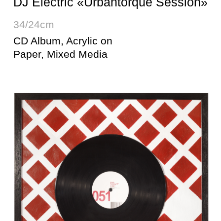
Luckystars for Conya Records
2 x 50/50cm
Double 12" Vinyl,
Acrylic on Paper, Mixed
Media