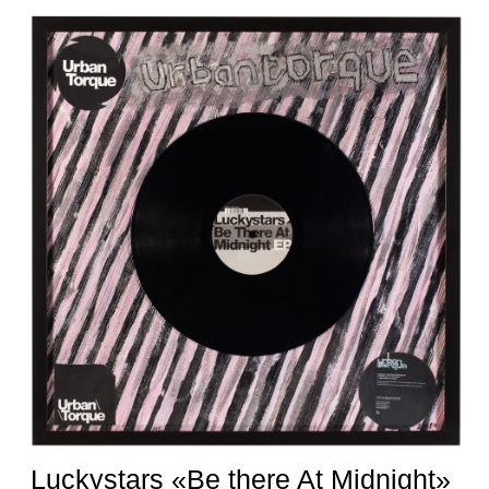
Luckystars «Be there At Midnight»
50/50cm
12" Vinyl, Acrylic on
Paper, Mixed Media
Koala «Imagine»
2 x 50/50cm
Double 12" Vinyl,
Acrylic on Paper,
Mixed Media