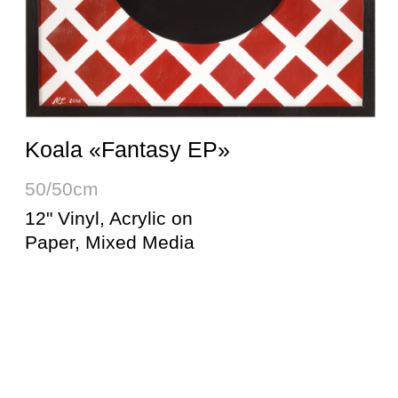
Koala «Bubble Gum»
50/50cm
12" Vinyl, Acrylic on
Paper, Mixed Media
Luckystars for Clubstar Records
2 x 50/50cm
Double 12" Vinyl, Acrylic