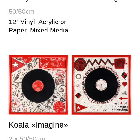
DJ Electric «Urbantorque Session»
34/24cm
CD Album, Acrylic on
Paper, Mixed Media